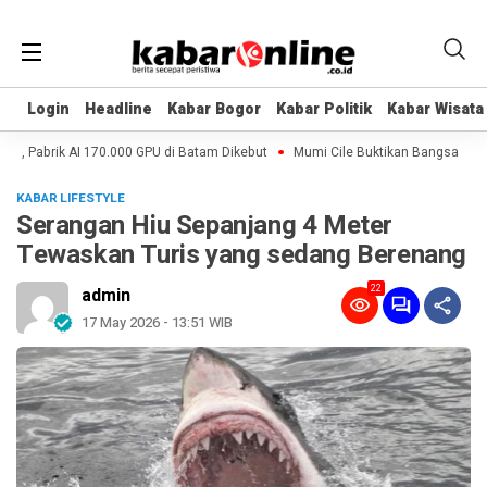
Login
Login
Headline
Headline
Kabar Bogor
Kabar Bogor
Kabar Politik
Kabar Politik
Kabar Wisata
Kabar Wisata
s, Pabrik AI 170.000 GPU di Batam Dikebut
Mumi Cile Buktikan Bangsa Eropa 
KABAR LIFESTYLE
Serangan Hiu Sepanjang 4 Meter
Tewaskan Turis yang sedang Berenang
22
admin
17 May 2026 - 13:51 WIB