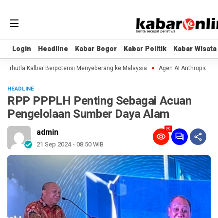
Login
Login
Headline
Headline
Kabar Bogor
Kabar Bogor
Kabar Politik
Kabar Politik
Kabar Wisata
Kabar Wisata
tla Kalbar Berpotensi Menyeberang ke Malaysia
Agen AI Anthropic dan Open
HEADLINE
RPP PPPLH Penting Sebagai Acuan
Pengelolaan Sumber Daya Alam
59
admin
21 Sep 2024 - 08:50 WIB