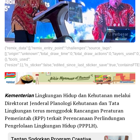
Perbesar
{"remix_data":[],"remix_entry_point":"challenges","source_tags":
[],"origin":"unknown","total_draw_time":0,"total_draw_actions":0,"layers_used":
{},"tools_used":
{"resize":1},"is_sticker":false,"edited_since_last_sticker_save":true,"containsFTES
Kementerian
Lingkungan Hidup dan Kehutanan melalui
Direktorat Jenderal Planologi Kehutanan dan Tata
Lingkungan terus menggodok Rancangan Peraturan
Pemerintah (RPP) terkait Perencanaan Perlindungan
Pengelolaan Lingkungan Hidup (PPPLH).
Tantan Sodorkan Program Creative