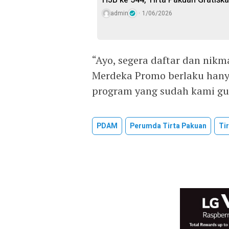
HJB ke 544, Tirta Pakuan Gratis
admin
1/06/2026
“Ayo, segera daftar dan nikm
Merdeka Promo berlaku hanya
program yang sudah kami gul
PDAM
Perumda Tirta Pakuan
Ti