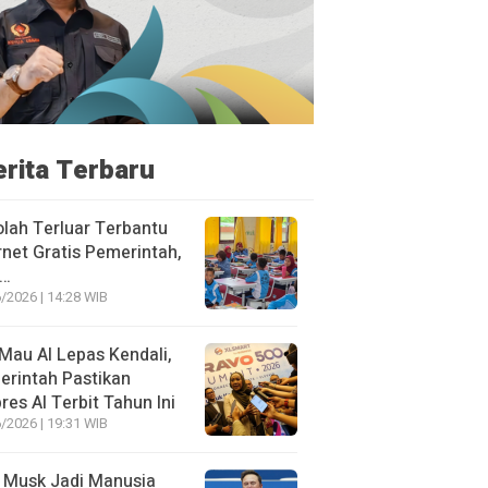
erita Terbaru
lah Terluar Terbantu
rnet Gratis Pemerintah,
i…
/2026 | 14:28 WIB
Mau AI Lepas Kendali,
rintah Pastikan
res AI Terbit Tahun Ini
/2026 | 19:31 WIB
 Musk Jadi Manusia