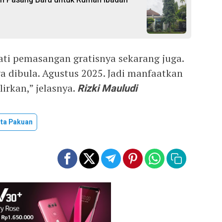
kan Pasang Baru untuk Rumah Ibadah
ati pemasangan gratisnya sekarang juga.
 dibula. Agustus 2025. Jadi manfaatkan
irkan,” jelasnya.
Rizki Mauludi
rta Pakuan