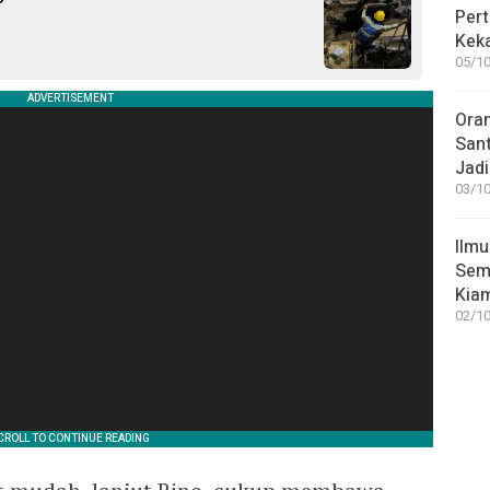
Pert
Keka
05/10
Ora
San
Jadi
03/10
Ilmu
Sem
Kia
02/10