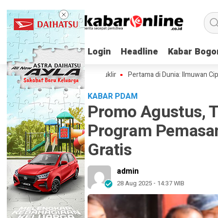
Login
Login
Headline
Headline
Kabar Bogo
Kabar Bogo
bowo: Genteng Hingga Nuklir
Pertama di Dunia: Ilmuwan Ciptakan Virus
KABAR PDAM
Promo Agustus, T
Program Pemasa
Gratis
admin
28 Aug 2025 - 14:37 WIB