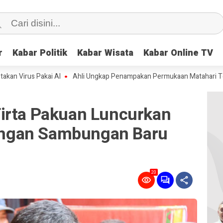
r
r
Kabar Politik
Kabar Politik
Kabar Wisata
Kabar Wisata
Kabar Online TV
Kabar Online TV
 Pakai AI
Ahli Ungkap Penampakan Permukaan Matahari Terbaru, Beg
irta Pakuan Luncurkan
ngan Sambungan Baru
20