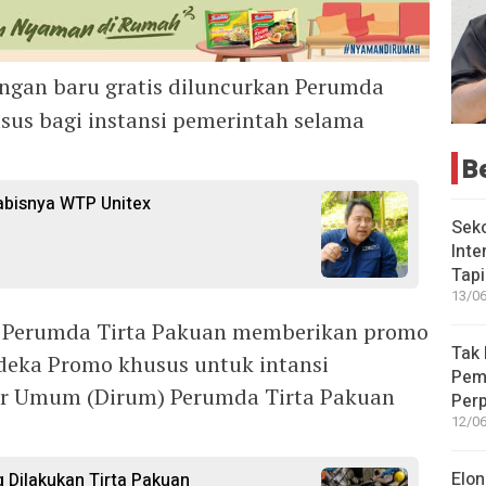
an baru gratis diluncurkan Perumda
usus bagi instansi pemerintah selama
B
abisnya WTP Unitex
Seko
Inte
Tap
13/06
5, Perumda Tirta Pakuan memberikan promo
Tak 
deka Promo khusus untuk intansi
Peme
ur Umum (Dirum) Perumda Tirta Pakuan
Perp
12/06
Elon
g Dilakukan Tirta Pakuan