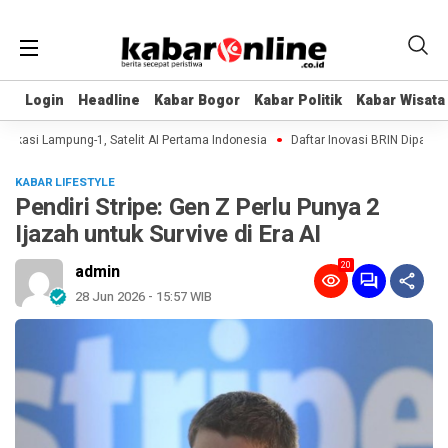
Login
Login
Headline
Headline
Kabar Bogor
Kabar Bogor
Kabar Politik
Kabar Politik
Kabar Wisata
Kabar Wisata
kasi Lampung-1, Satelit AI Pertama Indonesia
Daftar Inovasi BRIN Dipamerkan
KABAR LIFESTYLE
Pendiri Stripe: Gen Z Perlu Punya 2
Ijazah untuk Survive di Era AI
20
admin
28 Jun 2026 - 15:57 WIB