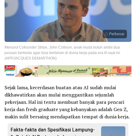
Perbesar
Menurut Cofounder Stripe, John Collison, anak muda butuh ambil dua
jurusan berbeda agar bisa bertahan di dunia kerja pada era AI saat ini.
(AFP/JACQUES DEMARTHON)
Sejak lama, kecerdasan buatan atau AI sudah mulai
dikhawatirkan akan mulai menggantikan sejumlah
pekerjaan. Hal ini tentu membuat banyak para pencari
kerja dan fresh graduate yang kebanyakan adalah Gen Z,
makin sulit bersaing mendapatkan tempat di dunia kerja.
Fakta-fakta dan Spesifikasi Lampung-