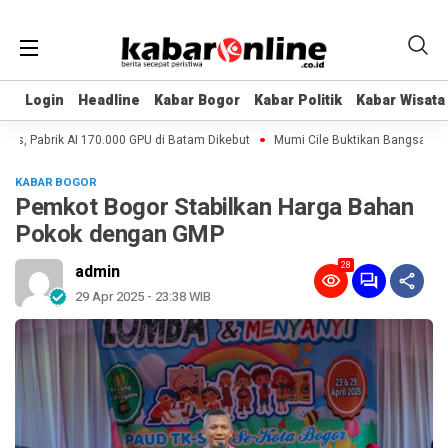
Login
Login
Headline
Headline
Kabar Bogor
Kabar Bogor
Kabar Politik
Kabar Politik
Kabar Wisata
Kabar Wisata
s, Pabrik AI 170.000 GPU di Batam Dikebut
Mumi Cile Buktikan Bangsa Eropa
KABAR BOGOR
Pemkot Bogor Stabilkan Harga Bahan
Pokok dengan GMP
28
admin
29 Apr 2025 - 23:38 WIB