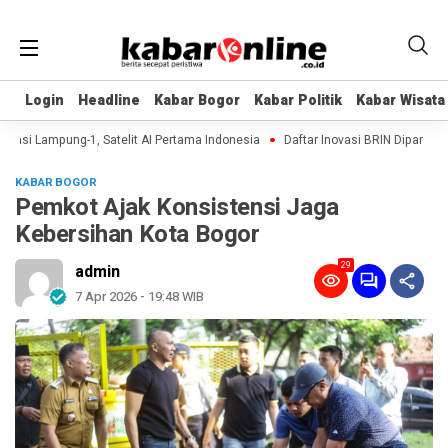
Login
Login
Headline
Headline
Kabar Bogor
Kabar Bogor
Kabar Politik
Kabar Politik
Kabar Wisata
Kabar Wisata
asi Lampung-1, Satelit AI Pertama Indonesia
Daftar Inovasi BRIN Dipamerkan 
KABAR BOGOR
Pemkot Ajak Konsistensi Jaga
Kebersihan Kota Bogor
29
admin
7 Apr 2026 - 19:48 WIB