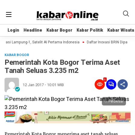
Login
Login
Headline
Headline
Kabar Bogor
Kabar Bogor
Kabar Politik
Kabar Politik
Kabar Wisata
Kabar Wisata
ikasi Lampung-1, Satelit AI Pertama Indonesia
Daftar Inovasi BRIN Dipamerka
KABAR BOGOR
Pemerintah Kota Bogor Terima Aset
Tanah Seluas 3.235 m2
6
12 Jan 2017 - 10:01 WIB
Perbesar
Pemerintah Kota Bogor menerima aset tanah seluas