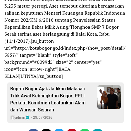
3.235 meter persegi. Aset tersebut diterima berdasarkan
salinan keputusan Menteri Keuangan Republik Indonesia
Nomor 202/KM.6/2016 tentang Penyelesaian Status
Kepemilikan Bekas Milik Asing/Tionghoa SMP 7 Bogor.
Serah terima aset berlangsung di Balai Kota, Rabu
(11/1/2017).[su_button
url=”http://kotabogor.go.id/index.php/show_post/detail/
5857/” target=”blank” style=”soft”
background=”#0099d5″ size=”2″ center=”yes”
icon=”icon: arrow-right”]BACA
SELANJUTNYA[/su_button]
Bupati Bogor Ajak Jadikan Malasari
Titik Awal Kebangkitan Bogor, PPLI
Perkuat Komitmen Lestarikan Alam
dan Warisan Sejarah
admin
28/07/2026