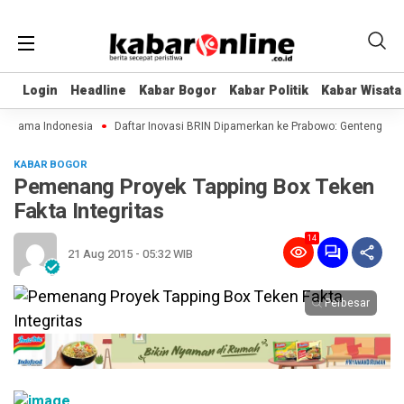
Login
Login
Headline
Headline
Kabar Bogor
Kabar Bogor
Kabar Politik
Kabar Politik
Kabar Wisata
Kabar Wisata
ertama Indonesia
Daftar Inovasi BRIN Dipamerkan ke Prabowo: Genteng Hingga
KABAR BOGOR
Pemenang Proyek Tapping Box Teken
Fakta Integritas
14
21 Aug 2015 - 05:32 WIB
Perbesar