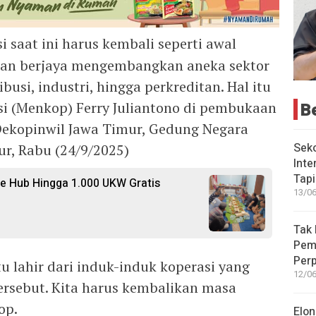
i saat ini harus kembali seperti awal
an berjaya mengembangkan aneka sektor
ibusi, industri, hingga perkreditan. Hal itu
B
i (Menkop) Ferry Juliantono di pembukaan
ekopinwil Jawa Timur, Gedung Negara
Seko
ur, Rabu (24/9/2025)
Inte
Tap
e Hub Hingga 1.000 UKW Gratis
13/06
Tak 
Peme
Perp
u lahir dari induk-induk koperasi yang
12/06
 tersebut. Kita harus kembalikan masa
op.
Elon