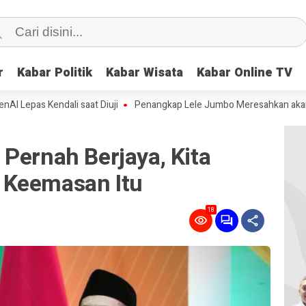
r
r
Kabar Politik
Kabar Politik
Kabar Wisata
Kabar Wisata
Kabar Online TV
Kabar Online TV
endali saat Diuji
Penangkap Lele Jumbo Meresahkan akan Dikasih D
Pernah Berjaya, Kita
 Keemasan Itu
18