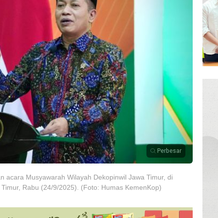
Perbesar
n acara Musyawarah Wilayah Dekopinwil Jawa Timur, di
 Timur, Rabu (24/9/2025). (Foto: Humas KemenKop)