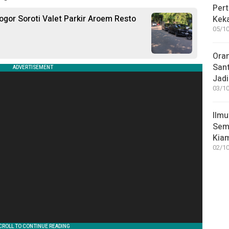
Pert
ogor Soroti Valet Parkir Aroem Resto
Keka
05/10
Ora
San
Jadi
03/10
Ilmu
Sem
Kia
02/10