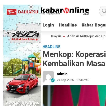
Login
Login
Headline
Headline
Kabar Bogo
Kabar Bogo
tensi Menyeberang ke Malaysia
Agen AI Anthropic dan OpenAI Lepas K
HEADLINE
Menkop: Koperasi 
Kembalikan Masa
admin
24 Sep 2025 - 19:34 WIB