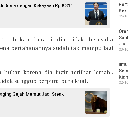
Pert
di Dunia dengan Kekayaan Rp 8.311
Keka
05/10
Ora
San
 itu bukan berarti dia tidak berusaha
Jadi
rena pertahanannya sudah tak mampu lagi
03/10
Ilmu
Sem
u bukan karena dia ingin terlihat lemah..
Kia
tidak sanggup berpura-pura kuat..
02/10
aging Gajah Mamut Jadi Steak