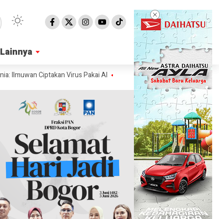
Lainnya
Lainnya
wan Ciptakan Virus Pakai AI
Ahli Ungkap Penampakan Permukaan Matah