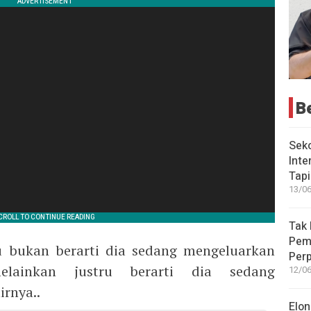
B
Seko
Inte
Tap
13/06
Tak 
Peme
tu bukan berarti dia sedang mengeluarkan
Perp
elainkan justru berarti dia sedang
12/06
irnya..
Elon