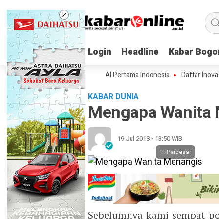
Login
Login
Headline
Headline
Kabar Bogo
Kabar Bogo
ifikasi Lampung-1, Satelit AI Pertama Indonesia
Daftar Inovasi BRIN 
KABAR DUNIA
Mengapa Wanita 
19 Jul 2018 - 13:50 WIB
Perbesar
Sebelumnya kami sempat pos