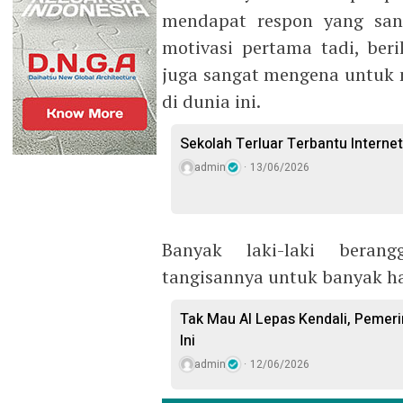
mendapat respon yang san
motivasi pertama tadi, ber
juga sangat mengena untuk 
di dunia ini.
Sekolah Terluar Terbantu Internet
admin
13/06/2026
Banyak laki-laki bera
tangisannya untuk banyak ha
Tak Mau AI Lepas Kendali, Pemeri
Ini
admin
12/06/2026