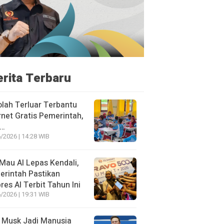
erita Terbaru
lah Terluar Terbantu
rnet Gratis Pemerintah,
i…
/2026 | 14:28 WIB
Mau AI Lepas Kendali,
rintah Pastikan
res AI Terbit Tahun Ini
/2026 | 19:31 WIB
 Musk Jadi Manusia