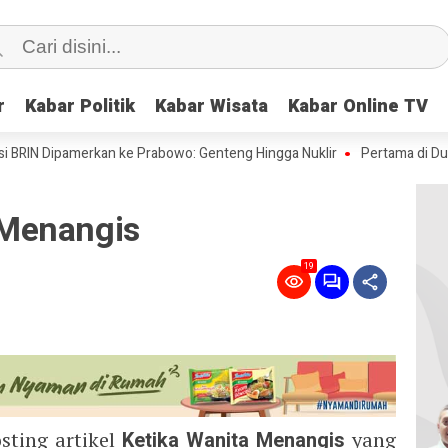
r
r
Kabar Politik
Kabar Politik
Kabar Wisata
Kabar Wisata
Kabar Online TV
Kabar Online TV
Dipamerkan ke Prabowo: Genteng Hingga Nuklir
Pertama di Dunia: Ilmu
Menangis
19
ting artikel
Ketika Wanita Menangis
yang