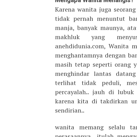
Mengapa Wanita Menangis?
Karena wanita juga seorang
tidak pernah menuntut ban
manja, banyak maunya, ata
makhluk yang menyusa
anehdidunia.com, Wanita ma
menghantamnya dengan banya
masih tetap seperti orang 
menghindar lantas datan
terlihat tidak peduli, me
percayalah.. jauh di lubuk 
karena kita di takdirkan u
sendirian..
wanita memang selalu ta
perasaannya.. itulah menga