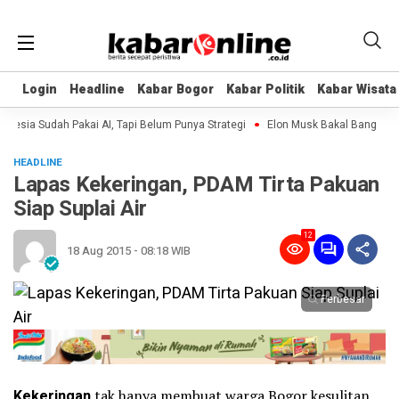
Login
Login
Headline
Headline
Kabar Bogor
Kabar Bogor
Kabar Politik
Kabar Politik
Kabar Wisata
Kabar Wisata
ia Sudah Pakai AI, Tapi Belum Punya Strategi
Elon Musk Bakal Bangun Pabri
HEADLINE
Lapas Kekeringan, PDAM Tirta Pakuan
Siap Suplai Air
12
18 Aug 2015 - 08:18 WIB
Perbesar
Kekeringan
tak hanya membuat warga Bogor kesulitan