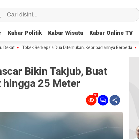
r
r
Kabar Politik
Kabar Politik
Kabar Wisata
Kabar Wisata
Kabar Online TV
Kabar Online TV
Tokek Berkepala Dua Ditemukan, Kepribadiannya Berbeda
Kenapa Ira
car Bikin Takjub, Buat
t hingga 25 Meter
36