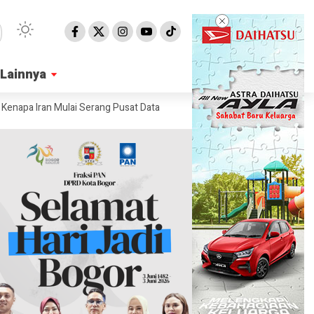
Lainnya
Lainnya
n Mulai Serang Pusat Data AI Milik Amerika?
Transisi Energi, Negara