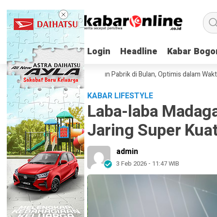
Login
Login
Headline
Headline
Kabar Bogo
Kabar Bogo
Elon Musk Bakal Bangun Pabrik di Bulan, Optimis dalam Waktu Dekat
KABAR LIFESTYLE
Laba-laba Madagas
Jaring Super Kua
admin
3 Feb 2026 - 11:47 WIB