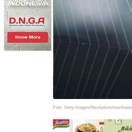
Foto: Getty Images/iStockphoto/marthada