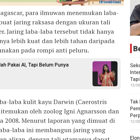
adagascar, para ilmuwan menemukan laba-
at jaring raksasa dengan ukuran tali
r. Jaring laba-laba tersebut tidak hanya
nya lebih kuat dan lebih tahan daripada
B
unakan pada rompi anti peluru.
ah Pakai AI, Tapi Belum Punya
Seko
Inte
Tap
13/06
aba-laba kulit kayu Darwin (Caerostris
Tak 
Peme
ditemukan oleh zoolog Igni Agnarsson dan
Perp
da 2008. Menurut laporan yang dimuat di
12/06
 laba-laba ini membangun jaring yang
Elon
dan aliran, dengan tali utamanya dapat