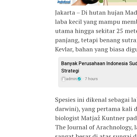
Jakarta – Di hutan hujan M
laba kecil yang mampu membu
utama hingga sekitar 25 mete
panjang, tetapi benang sutra
Kevlar, bahan yang biasa dig
Banyak Perusahaan Indonesia Sud
Strategi
admin
7 hours
Spesies ini dikenal sebagai l
darwini), yang pertama kali 
biologist Matjaž Kuntner pa
The Journal of Arachnology,
sangat besar di atas sungai 