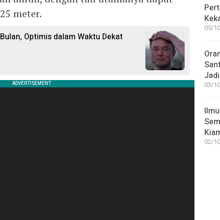
Pert
25 meter.
Keka
05/10
 Bulan, Optimis dalam Waktu Dekat
Ora
San
Jadi
03/10
Ilmu
Sem
Kia
02/10