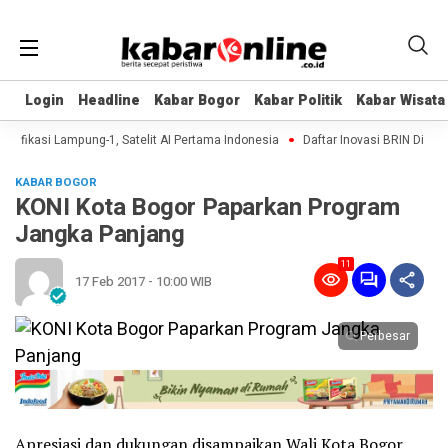
Login
Login
Headline
Headline
Kabar Bogor
Kabar Bogor
Kabar Politik
Kabar Politik
Kabar Wisata
Kabar Wisata
ifikasi Lampung-1, Satelit AI Pertama Indonesia
Daftar Inovasi BRIN Dipamer
KABAR BOGOR
KONI Kota Bogor Paparkan Program
Jangka Panjang
11
17 Feb 2017 - 10:00 WIB
Perbesar
Apresiasi dan dukungan disampaikan Wali Kota Bogor