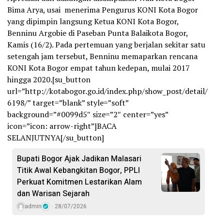
Bima Arya, usai menerima Pengurus KONI Kota Bogor
yang dipimpin langsung Ketua KONI Kota Bogor,
Benninu Argobie di Paseban Punta Balaikota Bogor,
Kamis (16/2). Pada pertemuan yang berjalan sekitar satu
setengah jam tersebut, Benninu memaparkan rencana
KONI Kota Bogor empat tahun kedepan, mulai 2017
hingga 2020.[su_button
url=”http://kotabogor.go.id/index.php/show_post/detail/
6198/” target=”blank” style=”soft”
background=”#0099d5″ size=”2″ center=”yes”
icon=”icon: arrow-right”]BACA
SELANJUTNYA[/su_button]
Bupati Bogor Ajak Jadikan Malasari
Titik Awal Kebangkitan Bogor, PPLI
Perkuat Komitmen Lestarikan Alam
dan Warisan Sejarah
admin
28/07/2026