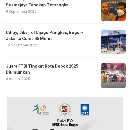
Sukmajaya Tangkap Tersangka
9 September 2025
Cihuy, Jika Tol Cijago Pungkas, Bogor-
Jakarta Cuma 45 Menit
18 November 2022
Juara FTBI Tingkat Kota Depok 2025
Diumumkan
4 August 2025