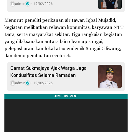
admin
19/02/2026
Menurut peneliti perikanan air tawar, Iqbal Mujadid,
kegiatan melibatkan relawan komunitas, karyawan NTT
Data, serta masyarakat sekitar. Tiga rangkaian kegiatan
yang dilaksanakan antara lain clean up sungai,
pelepasliaran ikan lokal atau endemik Sungai Ciliwung,
dan demo pembuatan ecobrick.
Camat Sukmajaya Ajak Warga Jaga
Kondusifitas Selama Ramadan
admin
19/02/2026