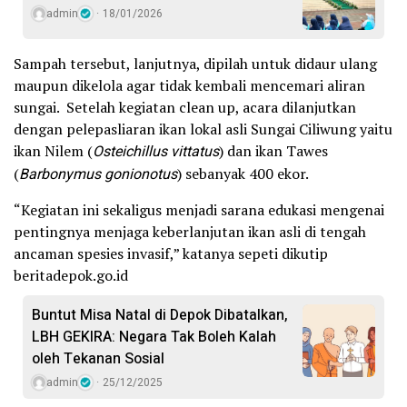
admin
18/01/2026
Sampah tersebut, lanjutnya, dipilah untuk didaur ulang
maupun dikelola agar tidak kembali mencemari aliran
sungai. Setelah kegiatan clean up, acara dilanjutkan
dengan pelepasliaran ikan lokal asli Sungai Ciliwung yaitu
ikan Nilem (
Osteichillus vittatus
) dan ikan Tawes
(
Barbonymus gonionotus
) sebanyak 400 ekor.
“Kegiatan ini sekaligus menjadi sarana edukasi mengenai
pentingnya menjaga keberlanjutan ikan asli di tengah
ancaman spesies invasif,” katanya sepeti dikutip
beritadepok.go.id
Buntut Misa Natal di Depok Dibatalkan,
LBH GEKIRA: Negara Tak Boleh Kalah
oleh Tekanan Sosial
admin
25/12/2025