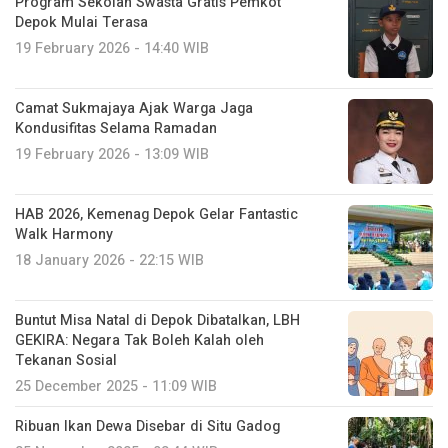
Program Sekolah Swasta Gratis Pemkot
Depok Mulai Terasa
19 February 2026 - 14:40 WIB
Camat Sukmajaya Ajak Warga Jaga
Kondusifitas Selama Ramadan
19 February 2026 - 13:09 WIB
HAB 2026, Kemenag Depok Gelar Fantastic
Walk Harmony
18 January 2026 - 22:15 WIB
Buntut Misa Natal di Depok Dibatalkan, LBH
GEKIRA: Negara Tak Boleh Kalah oleh
Tekanan Sosial
25 December 2025 - 11:09 WIB
Ribuan Ikan Dewa Disebar di Situ Gadog