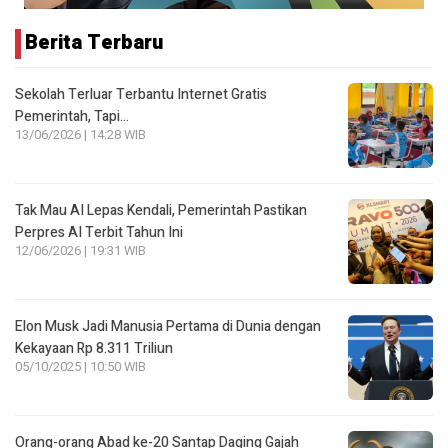
Berita Terbaru
Sekolah Terluar Terbantu Internet Gratis
Pemerintah, Tapi…
13/06/2026 | 14:28 WIB
Tak Mau AI Lepas Kendali, Pemerintah Pastikan
Perpres AI Terbit Tahun Ini
12/06/2026 | 19:31 WIB
Elon Musk Jadi Manusia Pertama di Dunia dengan
Kekayaan Rp 8.311 Triliun
05/10/2025 | 10:50 WIB
Orang-orang Abad ke-20 Santap Daging Gajah