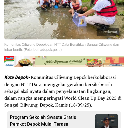
Perbesar
Komunitas Ciliwung Depok dan NTT Data Bersihkan Sungai Ciliwung dan
tebar benih. (Foto: beritadepok.go.id)
Kota Depok-
Komunitas Ciliwung Depok berkolaborasi
dengan NTT Data, menggelar gerakan bersih-bersih
sebagai aksi nyata dalam penyelamatan lingkungan,
dalam rangka memperingati World Clean Up Day 2025 di
Sungai Ciliwung, Depok, Kamis (18/09/25).
Program Sekolah Swasta Gratis
Pemkot Depok Mulai Terasa