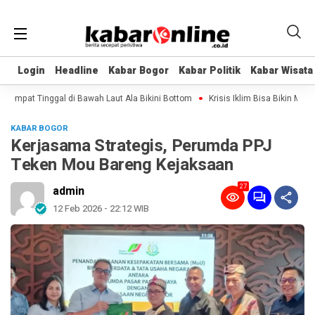
Login
Login
Headline
Headline
Kabar Bogor
Kabar Bogor
Kabar Politik
Kabar Politik
Kabar Wisata
Kabar Wisata
Tempat Tinggal di Bawah Laut Ala Bikini Bottom
Krisis Iklim Bisa Bikin Manusi
KABAR BOGOR
Kerjasama Strategis, Perumda PPJ
Teken Mou Bareng Kejaksaan
27
admin
12 Feb 2026 - 22:12 WIB