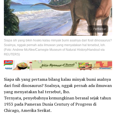
Perbesar
Siapa sih yang bikin hoaks kalau minyak bumi asalnya dari fosil dinosaurus?
Soalnya, nggak pernah ada ilmuwan yang menyatakan hal tersebut, loh.
(Foto: Andrew McAfee/Carnegie Museum of Natural History/Handout via
REUTERS)
Siapa sih yang pertama bilang kalau minyak bumi asalnya
dari fosil dinosaurus? Soalnya, nggak pernah ada ilmuwan
yang menyatakan hal tersebut, lho.
Ternyata, penyebabnya kemungkinan berasal sejak tahun
1933 pada Pameran Dunia Century of Progress di
Chicago, Amerika Serikat.