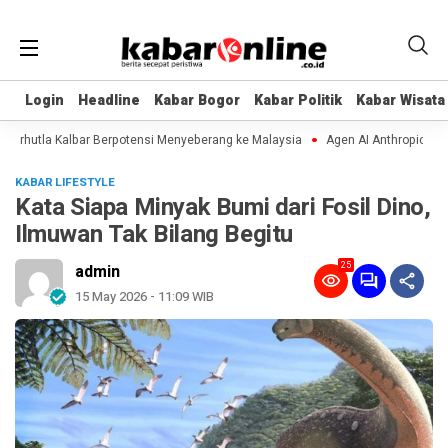
Login
Login
Headline
Headline
Kabar Bogor
Kabar Bogor
Kabar Politik
Kabar Politik
Kabar Wisata
Kabar Wisata
hutla Kalbar Berpotensi Menyeberang ke Malaysia
Agen AI Anthropic dan Ope
KABAR LIFESTYLE
Kata Siapa Minyak Bumi dari Fosil Dino,
Ilmuwan Tak Bilang Begitu
25
admin
15 May 2026 - 11:09 WIB