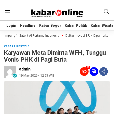
Login
Login
Headline
Headline
Kabar Bogor
Kabar Bogor
Kabar Politik
Kabar Politik
Kabar Wisata
Kabar Wisata
ampung-1, Satelit AI Pertama Indonesia
Daftar Inovasi BRIN Dipamerkan ke Pr
KABAR LIFESTYLE
Karyawan Meta Diminta WFH, Tunggu
Vonis PHK di Pagi Buta
22
admin
19 May 2026 - 12:23 WIB