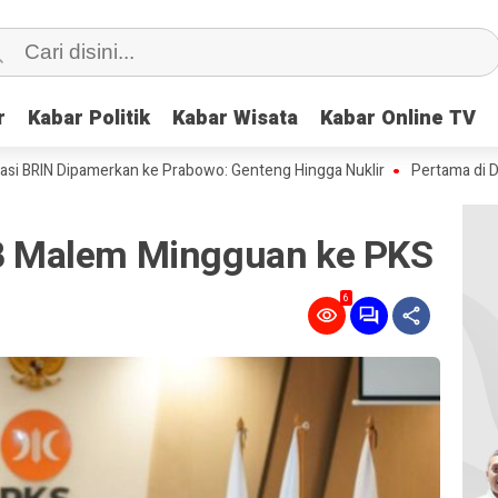
r
r
Kabar Politik
Kabar Politik
Kabar Wisata
Kabar Wisata
Kabar Online TV
Kabar Online TV
Dipamerkan ke Prabowo: Genteng Hingga Nuklir
Pertama di Dunia: Ilmu
PKB Malem Mingguan ke PKS
6