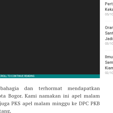
Pert
Keka
05/10
Ora
San
Jadi
03/10
Ilmu
Sem
Kia
02/10
bahagia dan terhormat mendapatkan
ta Bogor. Kami namakan ini apel malam
juga PKS apel malam minggu ke DPC PKB
tang.