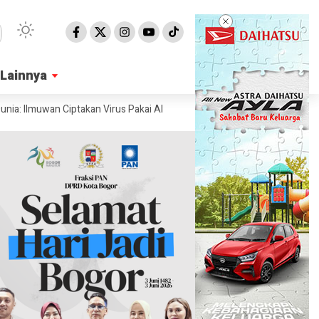
Lainnya
Lainnya
wan Ciptakan Virus Pakai AI
Ahli Ungkap Penampakan Permukaan Matah