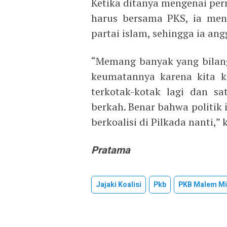
Ketika ditanya mengenai per
harus bersama PKS, ia me
partai islam, sehingga ia an
“Memang banyak yang bilang
keumatannya karena kita ka
terkotak-kotak lagi dan s
berkah. Benar bahwa politik 
berkoalisi di Pilkada nanti,” 
Pratama
Jajaki Koalisi
Pkb
PKB Malem Mi