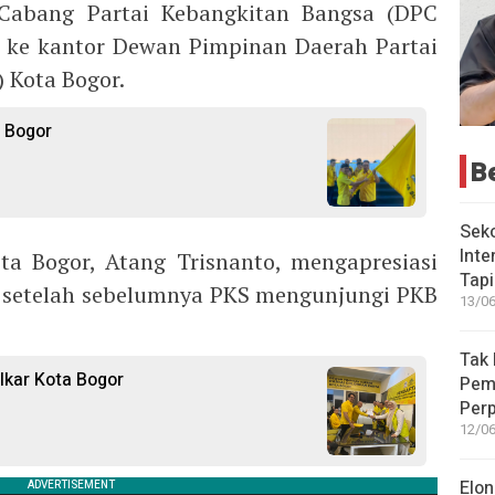
Cabang Partai Kebangkitan Bangsa (DPC
i ke kantor Dewan Pimpinan Daerah Partai
 Kota Bogor.
a Bogor
B
Seko
Inte
a Bogor, Atang Trisnanto, mengapresiasi
Tap
, setelah sebelumnya PKS mengunjungi PKB
13/06
Tak 
lkar Kota Bogor
Peme
Perp
12/06
Elon