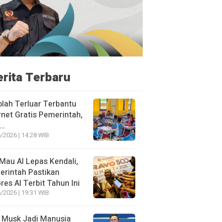
erita Terbaru
lah Terluar Terbantu
rnet Gratis Pemerintah,
i…
/2026 | 14:28 WIB
Mau AI Lepas Kendali,
rintah Pastikan
res AI Terbit Tahun Ini
/2026 | 19:31 WIB
 Musk Jadi Manusia