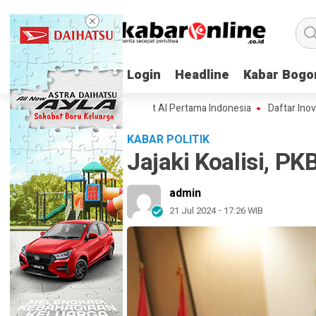
Login
Login
Headline
Headline
Kabar Bogo
Kabar Bogo
ifikasi Lampung-1, Satelit AI Pertama Indonesia
Daftar Inovasi BRIN 
KABAR POLITIK
Jajaki Koalisi, 
admin
21 Jul 2024 - 17:26 WIB