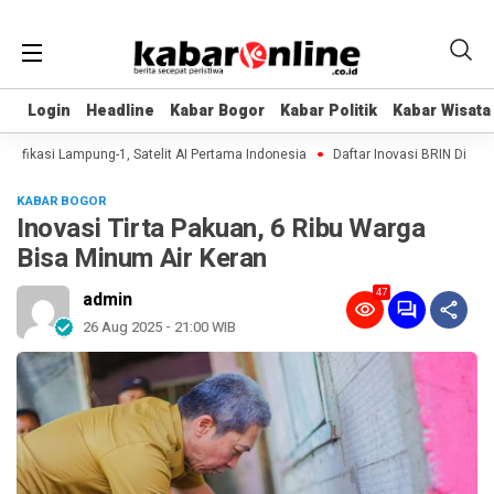
Login
Login
Headline
Headline
Kabar Bogor
Kabar Bogor
Kabar Politik
Kabar Politik
Kabar Wisata
Kabar Wisata
fikasi Lampung-1, Satelit AI Pertama Indonesia
Daftar Inovasi BRIN Dipamerka
KABAR BOGOR
Inovasi Tirta Pakuan, 6 Ribu Warga
Bisa Minum Air Keran
47
admin
26 Aug 2025 - 21:00 WIB