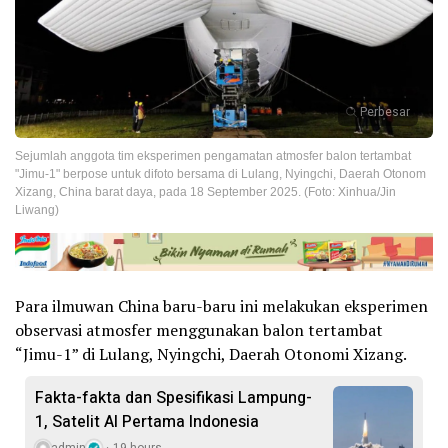
Perbesar
Sejumlah anggota tim eksperimen pengamatan atmosfer balon tertambat
"Jimu-1" berpose untuk difoto bersama di Lulang, Nyingchi, Daerah Otonom
Xizang, China barat daya, pada 18 September 2025. (Foto: Xinhua/Jin
Liwang)
Para ilmuwan China baru-baru ini melakukan eksperimen
observasi atmosfer menggunakan balon tertambat
“Jimu-1” di Lulang, Nyingchi, Daerah Otonomi Xizang.
Fakta-fakta dan Spesifikasi Lampung-
1, Satelit AI Pertama Indonesia