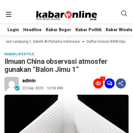
Login
Login
Headline
Headline
Kabar Bogor
Kabar Bogor
Kabar Politik
Kabar Politik
Kabar Wisata
Kabar Wisata
ikasi Lampung-1, Satelit AI Pertama Indonesia
Daftar Inovasi BRIN Dipamerka
KABAR LIFESTYLE
Ilmuan China observasi atmosfer
gunakan “Balon Jimu 1”
15
admin
22 Sep 2025 - 10:59 WIB