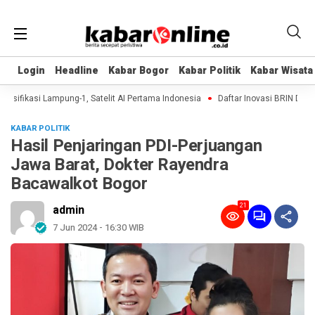
Login
Login
Headline
Headline
Kabar Bogor
Kabar Bogor
Kabar Politik
Kabar Politik
Kabar Wisata
Kabar Wisata
sifikasi Lampung-1, Satelit AI Pertama Indonesia
Daftar Inovasi BRIN Dipamer
KABAR POLITIK
Hasil Penjaringan PDI-Perjuangan
Jawa Barat, Dokter Rayendra
Bacawalkot Bogor
21
admin
7 Jun 2024 - 16:30 WIB