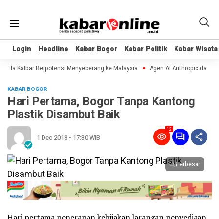
Login
Login
Headline
Headline
Kabar Bogor
Kabar Bogor
Kabar Politik
Kabar Politik
Kabar Wisata
Kabar Wisata
tla Kalbar Berpotensi Menyeberang ke Malaysia
Agen AI Anthropic dan Open
KABAR BOGOR
Hari Pertama, Bogor Tanpa Kantong
Plastik Disambut Baik
12
1 Dec 2018 - 17:30 WIB
Perbesar
Hari pertama penerapan kebijakan larangan penyediaan