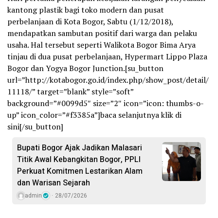
kantong plastik bagi toko modern dan pusat
perbelanjaan di Kota Bogor, Sabtu (1/12/2018),
mendapatkan sambutan positif dari warga dan pelaku
usaha. Hal tersebut seperti Walikota Bogor Bima Arya
tinjau di dua pusat perbelanjaan, Hypermart Lippo Plaza
Bogor dan Yogya Bogor Junction.[su_button
url=”http://kotabogor.go.id/index.php/show_post/detail/
11118/” target=”blank” style=”soft”
background=”#0099d5″ size=”2″ icon=”icon: thumbs-o-
up” icon_color=”#f3385a”]baca selanjutnya klik di
sini[/su_button]
Bupati Bogor Ajak Jadikan Malasari
Titik Awal Kebangkitan Bogor, PPLI
Perkuat Komitmen Lestarikan Alam
dan Warisan Sejarah
admin
28/07/2026