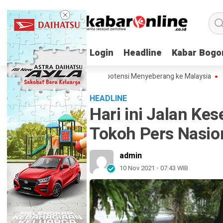
Login
Login
Headline
Headline
Kabar Bogo
Kabar Bogo
sap Karhutla Kalbar Berpotensi Menyeberang ke Malaysia
Agen AI A
HEADLINE
Hari ini Jalan Ke
Tokoh Pers Nasio
admin
10 Nov 2021 - 07:43 WIB