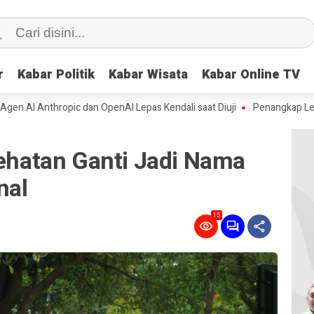
r
r
Kabar Politik
Kabar Politik
Kabar Wisata
Kabar Wisata
Kabar Online TV
Kabar Online TV
nthropic dan OpenAI Lepas Kendali saat Diuji
Penangkap Lele Jumbo M
sehatan Ganti Jadi Nama
nal
15