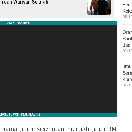
m dan Warisan Sejarah
Pert
Keka
05/10
Ora
San
Jadi
03/10
Ilmu
Sem
Kia
02/10
 nama Jalan Kesehatan menjadi Jalan RM