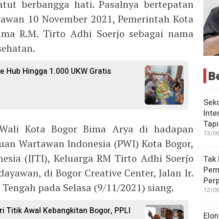
tut berbangga hati. Pasalnya bertepatan
lawan 10 November 2021, Pemerintah Kota
a R.M. Tirto Adhi Soerjo sebagai nama
sehatan.
e Hub Hingga 1.000 UKW Gratis
B
Seko
Inte
Tap
 Wali Kota Bogor Bima Arya di hadapan
13/06
tuan Wartawan Indonesia (PWI) Kota Bogor,
nesia (IJTI), Keluarga RM Tirto Adhi Soerjo
Tak 
Peme
yawan, di Bogor Creative Center, Jalan Ir.
Perp
Tengah pada Selasa (9/11/2021) siang.
12/06
i Titik Awal Kebangkitan Bogor, PPLI
Elon