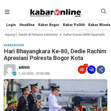
Login
Login
Headline
Headline
Kabar Bogor
Kabar Bogor
Kabar Politik
Kabar Politik
Kabar Wisata
Kabar Wisata
ampung-1, Satelit AI Pertama Indonesia
Daftar Inovasi BRIN Dipamerkan ke Pr
KABAR BOGOR
Hari Bhayangkara Ke-80, Dedie Rachim
Apresiasi Polresta Bogor Kota
18
admin
1 Jul 2026 - 23:00 WIB