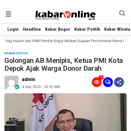
Login
Login
Headline
Headline
Kabar Bogor
Kabar Bogor
Kabar Politik
Kabar Politik
Kabar Wisata
Kabar Wisata
 Kabag Hukum dan HAM Pemkot Bogor Adukan Dugaan Pencemaran Nama Baik
KABAR DEPOK
Golongan AB Menipis, Ketua PMI Kota
Depok Ajak Warga Donor Darah
75
admin
4 Sep 2025 - 22:25 WIB