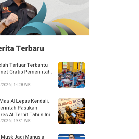
erita Terbaru
lah Terluar Terbantu
rnet Gratis Pemerintah,
i…
/2026 | 14:28 WIB
Mau AI Lepas Kendali,
rintah Pastikan
res AI Terbit Tahun Ini
/2026 | 19:31 WIB
 Musk Jadi Manusia