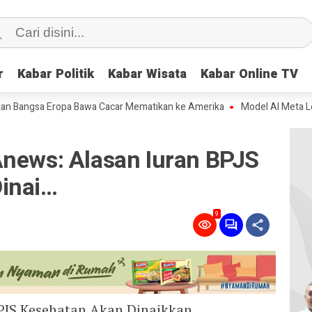
r
r
Kabar Politik
Kabar Politik
Kabar Wisata
Kabar Wisata
Kabar Online TV
Kabar Online TV
ngsa Eropa Bawa Cacar Mematikan ke Amerika
Model AI Meta Lepas Ke
Anews: Alasan Iuran BPJS
inai…
9
BPJS Kesehatan Akan Dinaikkan