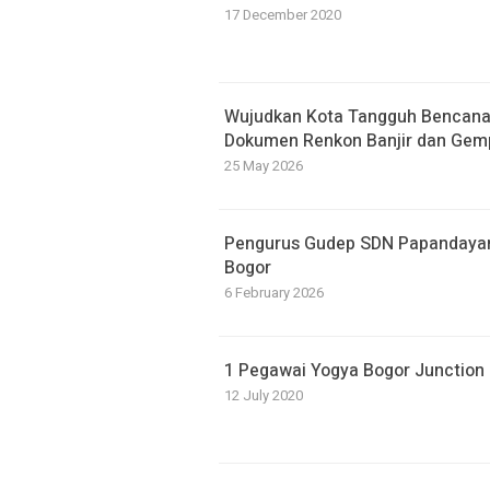
17 December 2020
​Wujudkan Kota Tangguh Bencan
Dokumen Renkon Banjir dan Gem
25 May 2026
Pengurus Gudep SDN Papandayan D
Bogor
6 February 2026
1 Pegawai Yogya Bogor Junction P
12 July 2020