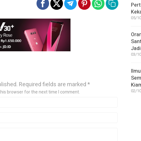
Pert
Keka
05/10
Ora
San
Jadi
03/10
Ilmu
Sem
blished.
Required fields are marked
*
Kia
02/10
this browser for the next time I comment.