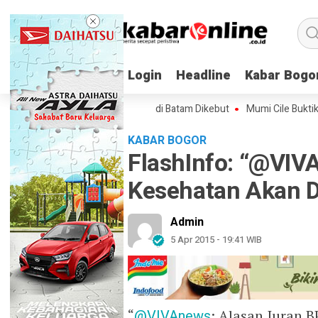
Login
Login
Headline
Headline
Kabar Bogo
Kabar Bogo
irmus, Pabrik AI 170.000 GPU di Batam Dikebut
Mumi Cile Buktikan Ba
KABAR BOGOR
FlashInfo: “@VIV
Kesehatan Akan D
Admin
5 Apr 2015 - 19:41 WIB
“
@VIVAnews
: Alasan Iuran 