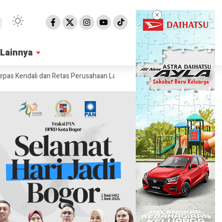
Lainnya
Lainnya
ndali dan Retas Perusahaan Lain
Ilmuwan Makin Lirik Hiu untuk Perta