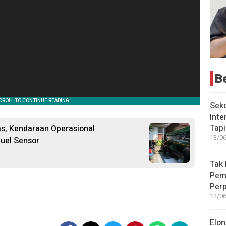
B
Seko
Inte
Tap
tas, Kendaraan Operasional
13/06
uel Sensor
Tak 
Peme
Perp
12/06
Elon