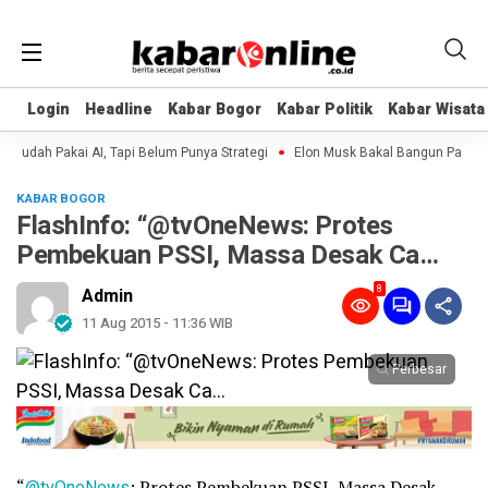
Login
Login
Headline
Headline
Kabar Bogor
Kabar Bogor
Kabar Politik
Kabar Politik
Kabar Wisata
Kabar Wisata
udah Pakai AI, Tapi Belum Punya Strategi
Elon Musk Bakal Bangun Pabrik di
KABAR BOGOR
FlashInfo: “@tvOneNews: Protes
Pembekuan PSSI, Massa Desak Ca…
8
Admin
11 Aug 2015 - 11:36 WIB
Perbesar
“
@tvOneNews
: Protes Pembekuan PSSI, Massa Desak