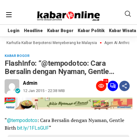
Login
Login
Headline
Headline
Kabar Bogor
Kabar Bogor
Kabar Politik
Kabar Politik
Kabar Wisata
Kabar Wisata
Karhutla Kalbar Berpotensi Menyeberang ke Malaysia
Agen AI Anthropic dan
KABAR BOGOR
FlashInfo: “@tempodotco: Cara
Bersalin dengan Nyaman, Gentle…
15
Admin
12 Jan 2015 - 22:38 WIB
“
@tempodotco
: Cara Bersalin dengan Nyaman, Gentle
Birth
bit.ly/1FLsGUF
“