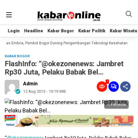
Login
Login
Headline
Headline
Kabar Bogor
Kabar Bogor
Kabar Politik
Kabar Politik
Kabar Wisata
Kabar Wisata
litas Embria, Pemkot Bogor Dorong Pengembangan Teknologi Kesehatan
Nvid
KABAR BOGOR
FlashInfo: “@okezonenews: Jambret
Rp30 Juta, Pelaku Babak Bel…
7
Admin
12 Aug 2015 - 19:19 WIB
Perbesar
“
@okezonenews
: Jambret Rp30 Juta, Pelaku Babak Belur