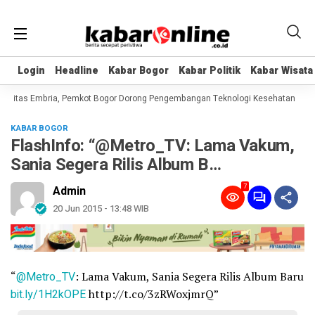
Login
Login
Headline
Headline
Kabar Bogor
Kabar Bogor
Kabar Politik
Kabar Politik
Kabar Wisata
Kabar Wisata
ilitas Embria, Pemkot Bogor Dorong Pengembangan Teknologi Kesehatan
Nvi
KABAR BOGOR
FlashInfo: “@Metro_TV: Lama Vakum,
Sania Segera Rilis Album B…
7
Admin
20 Jun 2015 - 13:48 WIB
“
@Metro_TV
: Lama Vakum, Sania Segera Rilis Album Baru
bit.ly/1H2kOPE
http://t.co/3zRWoxjmrQ”