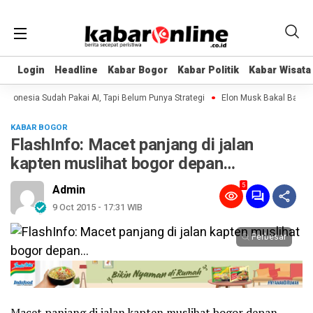
Login
Login
Headline
Headline
Kabar Bogor
Kabar Bogor
Kabar Politik
Kabar Politik
Kabar Wisata
Kabar Wisata
onesia Sudah Pakai AI, Tapi Belum Punya Strategi
Elon Musk Bakal Bangun P
KABAR BOGOR
FlashInfo: Macet panjang di jalan
kapten muslihat bogor depan…
5
Admin
9 Oct 2015 - 17:31 WIB
Perbesar
Macet panjang di jalan kapten muslihat bogor depan