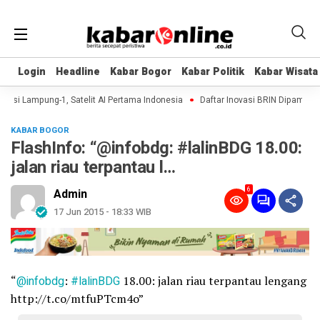
Login
Login
Headline
Headline
Kabar Bogor
Kabar Bogor
Kabar Politik
Kabar Politik
Kabar Wisata
Kabar Wisata
asi Lampung-1, Satelit AI Pertama Indonesia
Daftar Inovasi BRIN Dipamerkan 
KABAR BOGOR
FlashInfo: “@infobdg: #lalinBDG 18.00:
jalan riau terpantau l…
6
Admin
17 Jun 2015 - 18:33 WIB
“
@infobdg
:
#lalinBDG
18.00: jalan riau terpantau lengang
http://t.co/mtfuPTcm4o”