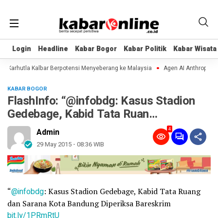
Login
Login
Headline
Headline
Kabar Bogor
Kabar Bogor
Kabar Politik
Kabar Politik
Kabar Wisata
Kabar Wisata
Karhutla Kalbar Berpotensi Menyeberang ke Malaysia
Agen AI Anthropic dan
KABAR BOGOR
FlashInfo: “@infobdg: Kasus Stadion
Gedebage, Kabid Tata Ruan…
4
Admin
29 May 2015 - 08:36 WIB
“
@infobdg
: Kasus Stadion Gedebage, Kabid Tata Ruang
dan Sarana Kota Bandung Diperiksa Bareskrim
bit.ly/1PRmRtU