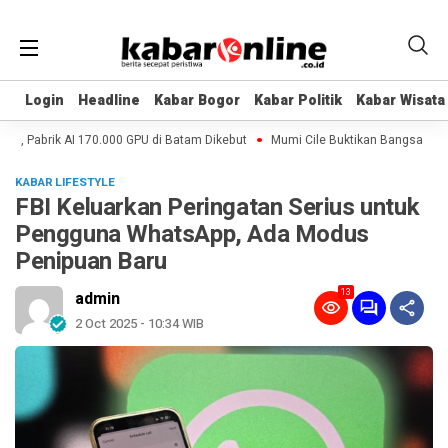
Login
Login
Headline
Headline
Kabar Bogor
Kabar Bogor
Kabar Politik
Kabar Politik
Kabar Wisata
Kabar Wisata
, Pabrik AI 170.000 GPU di Batam Dikebut
Mumi Cile Buktikan Bangsa Eropa 
KABAR LIFESTYLE
FBI Keluarkan Peringatan Serius untuk
Pengguna WhatsApp, Ada Modus
Penipuan Baru
13
admin
2 Oct 2025 - 10:34 WIB