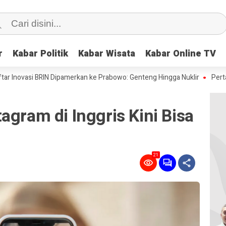
r
r
Kabar Politik
Kabar Politik
Kabar Wisata
Kabar Wisata
Kabar Online TV
Kabar Online TV
si BRIN Dipamerkan ke Prabowo: Genteng Hingga Nuklir
Pertama di Dun
agram di Inggris Kini Bisa
21