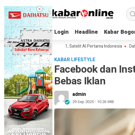
Login
Login
Headline
Headline
Kabar Bogo
Kabar Bogo
dan Spesifikasi Lampung-1, Satelit AI Pertama Indonesia
Daftar Inova
KABAR LIFESTYLE
Facebook dan Inst
Bebas Iklan
admin
29 Sep 2025 - 10:26 WIB