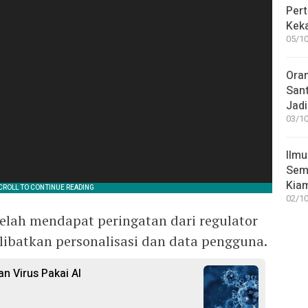
Pert
Keka
05/10
Ora
San
Jadi
03/10
Ilmu
Sem
Kia
02/10
telah mendapat peringatan dari regulator
elibatkan personalisasi dan data pengguna.
n Virus Pakai AI