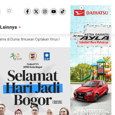
Lainnya
Lainnya
ia: Ilmuwan Ciptakan Virus Pakai AI
Ahli Ungkap Penampakan Permuka