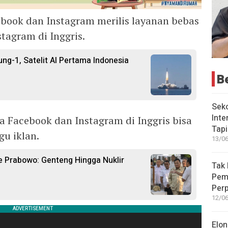
book dan Instagram merilis layanan bebas
tagram di Inggris.
ng-1, Satelit AI Pertama Indonesia
B
Seko
Inte
a Facebook dan Instagram di Inggris bisa
Tap
gu iklan.
13/06
e Prabowo: Genteng Hingga Nuklir
Tak 
Peme
Perp
12/06
Elon