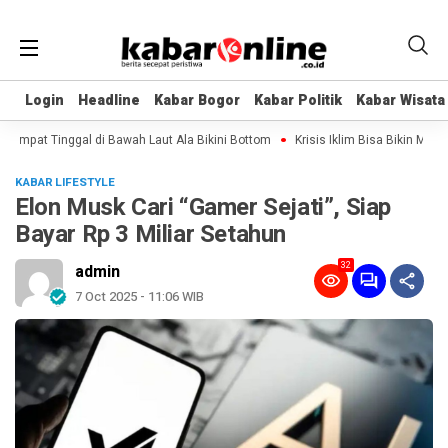
Login
Login
Headline
Headline
Kabar Bogor
Kabar Bogor
Kabar Politik
Kabar Politik
Kabar Wisata
Kabar Wisata
Tempat Tinggal di Bawah Laut Ala Bikini Bottom
Krisis Iklim Bisa Bikin Manusi
KABAR LIFESTYLE
Elon Musk Cari “Gamer Sejati”, Siap
Bayar Rp 3 Miliar Setahun
32
admin
7 Oct 2025 - 11:06 WIB