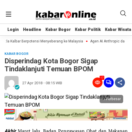
Login
Login
Headline
Headline
Kabar Bogor
Kabar Bogor
Kabar Politik
Kabar Politik
Kabar Wisata
Kabar Wisata
la Kalbar Berpotensi Menyeberang ke Malaysia
Agen AI Anthropic dan OpenAI
KABAR BOGOR
Disperindag Kota Bogor Sigap
Tindaklanjuti Temuan BPOM
17
27 Apr 2018 - 08:15 WIB
Perbesar
Akhir
Maret lalu, Badan Pengawasan Obat dan Makanan