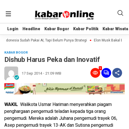
Login
Login
Headline
Headline
Kabar Bogor
Kabar Bogor
Kabar Politik
Kabar Politik
Kabar Wisata
Kabar Wisata
donesia Sudah Pakai AI, Tapi Belum Punya Strategi
Elon Musk Bakal Bangun 
KABAR BOGOR
Dishub Harus Peka dan Inovatif
9
17 Sep 2014 - 21:09 WIB
WAKIL
Walikota Usmar Hariman menyerahkan piagam
penghargaan pengemudi teladan kepada tiga orang
pengemudi. Mereka adalah Juhana pengemudi trayek 06,
Asep pengemudi trayek 13-AK dan Sutisna pengemudi