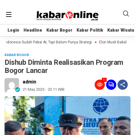
Login
Login
Headline
Headline
Kabar Bogor
Kabar Bogor
Kabar Politik
Kabar Politik
Kabar Wisata
Kabar Wisata
donesia Sudah Pakai AI, Tapi Belum Punya Strategi
Elon Musk Bakal Bangun 
KABAR BOGOR
Dishub Diminta Realisasikan Program
Bogor Lancar
11
admin
21 May 2025 - 23:11 WIB