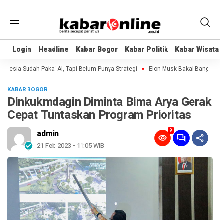
Login
Login
Headline
Headline
Kabar Bogor
Kabar Bogor
Kabar Politik
Kabar Politik
Kabar Wisata
Kabar Wisata
sia Sudah Pakai AI, Tapi Belum Punya Strategi
Elon Musk Bakal Bangun Pabr
KABAR BOGOR
Dinkukmdagin Diminta Bima Arya Gerak
Cepat Tuntaskan Program Prioritas
9
admin
21 Feb 2023 - 11:05 WIB