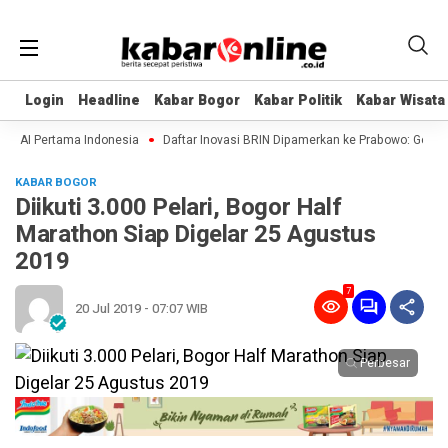
Login
Login
Headline
Headline
Kabar Bogor
Kabar Bogor
Kabar Politik
Kabar Politik
Kabar Wisata
Kabar Wisata
t AI Pertama Indonesia
Daftar Inovasi BRIN Dipamerkan ke Prabowo: Genteng 
KABAR BOGOR
Diikuti 3.000 Pelari, Bogor Half
Marathon Siap Digelar 25 Agustus
2019
7
20 Jul 2019 - 07:07 WIB
Perbesar