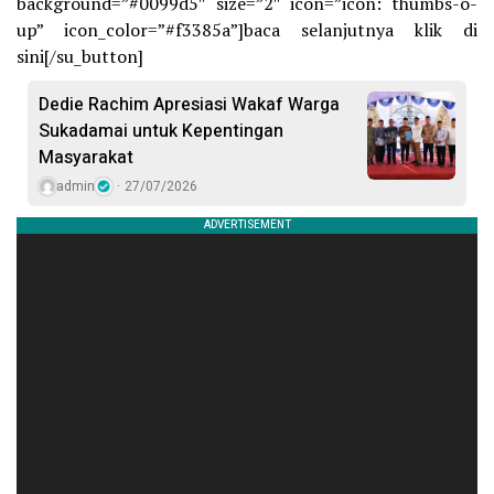
background=”#0099d5″ size=”2″ icon=”icon: thumbs-o-
up” icon_color=”#f3385a”]baca selanjutnya klik di
sini[/su_button]
Dedie Rachim Apresiasi Wakaf Warga
Sukadamai untuk Kepentingan
Masyarakat
admin
27/07/2026