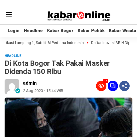
Login
Login
Headline
Headline
Kabar Bogor
Kabar Bogor
Kabar Politik
Kabar Politik
Kabar Wisata
Kabar Wisata
ikasi Lampung-1, Satelit AI Pertama Indonesia
Daftar Inovasi BRIN Dipamerka
HEADLINE
Di Kota Bogor Tak Pakai Masker
Didenda 150 Ribu
16
admin
2 Aug 2020 - 15:44 WIB