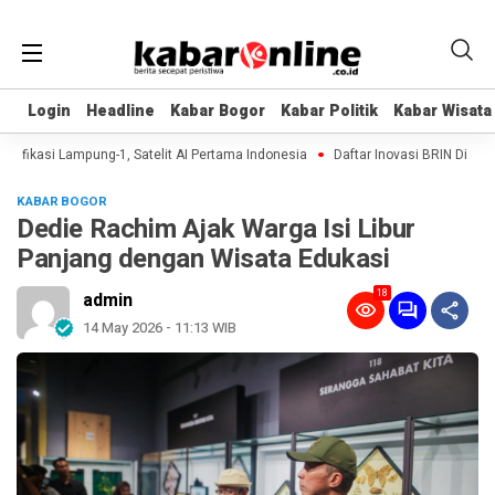
Login
Login
Headline
Headline
Kabar Bogor
Kabar Bogor
Kabar Politik
Kabar Politik
Kabar Wisata
Kabar Wisata
fikasi Lampung-1, Satelit AI Pertama Indonesia
Daftar Inovasi BRIN Dipamerk
KABAR BOGOR
Dedie Rachim Ajak Warga Isi Libur
Panjang dengan Wisata Edukasi
18
admin
14 May 2026 - 11:13 WIB