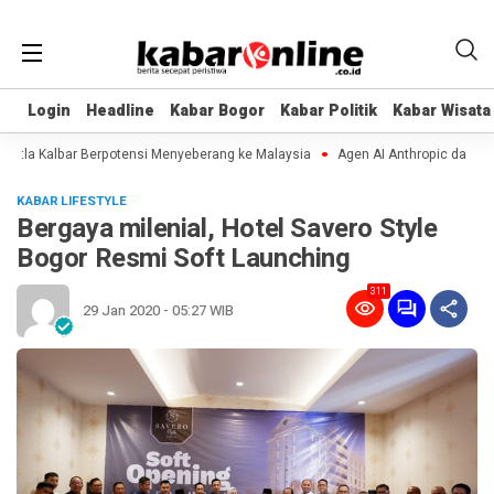
Login
Login
Headline
Headline
Kabar Bogor
Kabar Bogor
Kabar Politik
Kabar Politik
Kabar Wisata
Kabar Wisata
a Kalbar Berpotensi Menyeberang ke Malaysia
Agen AI Anthropic dan OpenAI
KABAR LIFESTYLE
Bergaya milenial, Hotel Savero Style
Bogor Resmi Soft Launching
311
29 Jan 2020 - 05:27 WIB