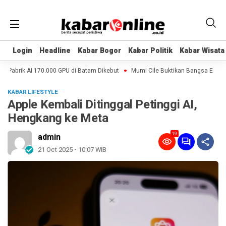
Login
Login
Headline
Headline
Kabar Bogor
Kabar Bogor
Kabar Politik
Kabar Politik
Kabar Wisata
Kabar Wisata
 Pabrik AI 170.000 GPU di Batam Dikebut
Mumi Cile Buktikan Bangsa Eropa B
KABAR LIFESTYLE
Apple Kembali Ditinggal Petinggi AI,
Hengkang ke Meta
19
admin
21 Oct 2025 - 10:07 WIB