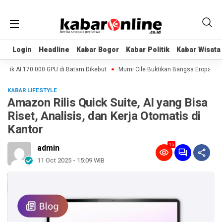
Login
Login
Headline
Headline
Kabar Bogor
Kabar Bogor
Kabar Politik
Kabar Politik
Kabar Wisata
Kabar Wisata
ik AI 170.000 GPU di Batam Dikebut
Mumi Cile Buktikan Bangsa Eropa Bawa C
KABAR LIFESTYLE
Amazon Rilis Quick Suite, AI yang Bisa
Riset, Analisis, dan Kerja Otomatis di
Kantor
15
admin
11 Oct 2025 - 15:09 WIB