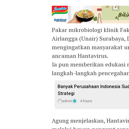
Pakar mikrobiologi klinik Fa
Airlangga (Unair) Surabaya,
mengingatkan masyarakat u
ancaman Hantavirus.
Ia pun memberikan edukasi me
langkah-langkah pencegaha
Banyak Perusahaan Indonesia Sud
Strategi
admin
4 hours
Agung menjelaskan, Hantavi