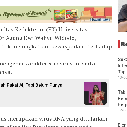
kultas Kedokteran (FK) Universitas
 Dr Agung Dwi Wahyu Widodo,
B
ntuk meningkatkan kewaspadaan terhadap
Seko
ngenai karakteristik virus ini serta
Inte
nnya.
Tap
13/06
ah Pakai AI, Tapi Belum Punya
Tak 
Peme
Perp
12/06
rus merupakan virus RNA yang ditularkan
Elon