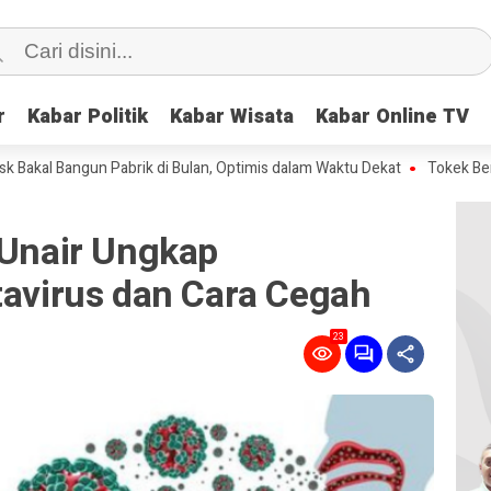
r
r
Kabar Politik
Kabar Politik
Kabar Wisata
Kabar Wisata
Kabar Online TV
Kabar Online TV
angun Pabrik di Bulan, Optimis dalam Waktu Dekat
Tokek Berkepala D
 Unair Ungkap
tavirus dan Cara Cegah
23