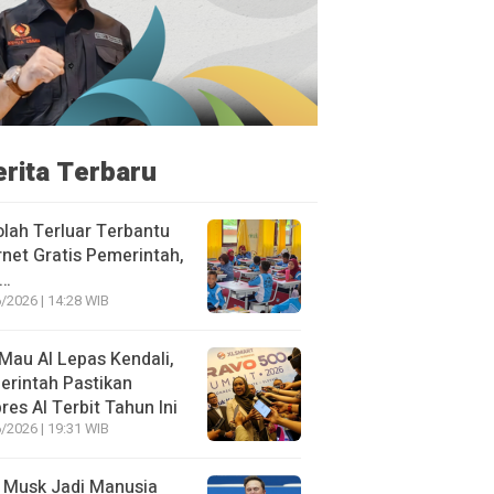
erita Terbaru
lah Terluar Terbantu
rnet Gratis Pemerintah,
i…
/2026 | 14:28 WIB
Mau AI Lepas Kendali,
rintah Pastikan
res AI Terbit Tahun Ini
/2026 | 19:31 WIB
 Musk Jadi Manusia