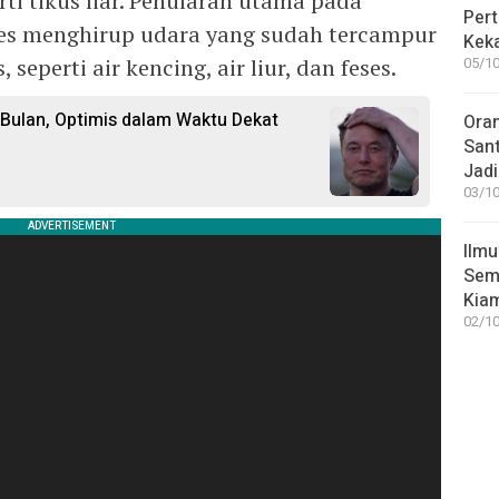
ti tikus liar. Penularan utama pada
Pert
ses menghirup udara yang sudah tercampur
Keka
 seperti air kencing, air liur, dan feses.
05/10
 Bulan, Optimis dalam Waktu Dekat
Ora
San
Jadi
03/10
Ilmu
Sem
Kia
02/10