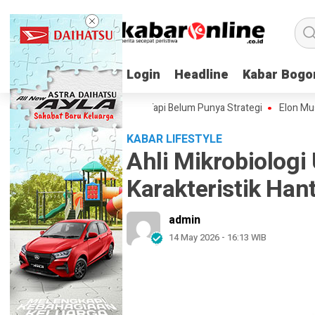
Login
Login
Headline
Headline
Kabar Bogo
Kabar Bogo
donesia Sudah Pakai AI, Tapi Belum Punya Strategi
Elon Musk Bakal B
KABAR LIFESTYLE
Ahli Mikrobiologi
Karakteristik Han
admin
14 May 2026 - 16:13 WIB