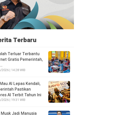
erita Terbaru
lah Terluar Terbantu
rnet Gratis Pemerintah,
i…
/2026 | 14:28 WIB
Mau AI Lepas Kendali,
rintah Pastikan
res AI Terbit Tahun Ini
/2026 | 19:31 WIB
 Musk Jadi Manusia