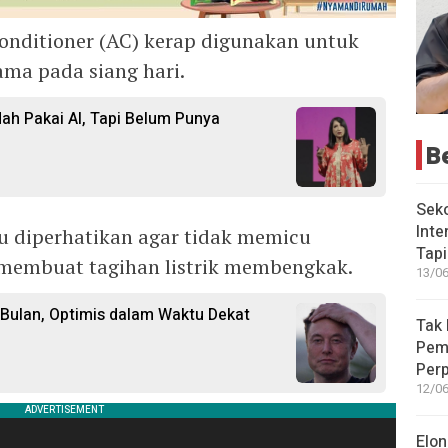
conditioner (AC) kerap digunakan untuk
ma pada siang hari.
ah Pakai AI, Tapi Belum Punya
B
Seko
Inte
 diperhatikan agar tidak memicu
Tap
membuat tagihan listrik membengkak.
13/06
 Bulan, Optimis dalam Waktu Dekat
Tak 
Peme
Perp
12/06
Elon