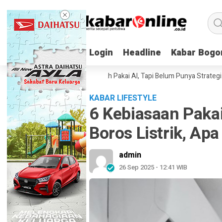
Login
Login
Headline
Headline
Kabar Bogo
Kabar Bogo
erusahaan Indonesia Sudah Pakai AI, Tapi Belum Punya Strategi
Elon 
KABAR LIFESTYLE
6 Kebiasaan Paka
Boros Listrik, Apa
admin
26 Sep 2025 - 12:41 WIB