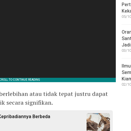
Pert
Keka
05/10
Ora
San
Jadi
03/10
Ilmu
Sem
Kia
02/10
erlebihan atau tidak tepat justru dapat
k secara signifikan.
Kepribadiannya Berbeda