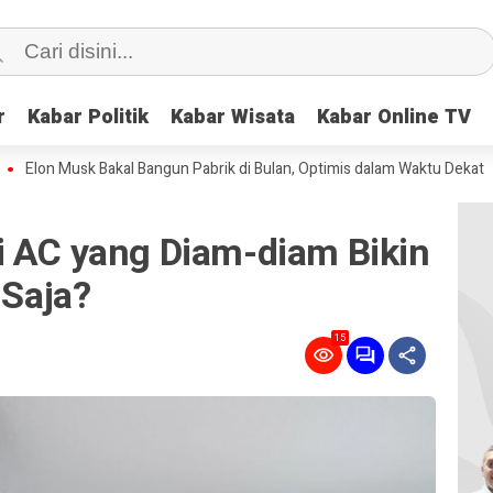
r
r
Kabar Politik
Kabar Politik
Kabar Wisata
Kabar Wisata
Kabar Online TV
Kabar Online TV
Musk Bakal Bangun Pabrik di Bulan, Optimis dalam Waktu Dekat
Tokek 
i AC yang Diam-diam Bikin
 Saja?
15