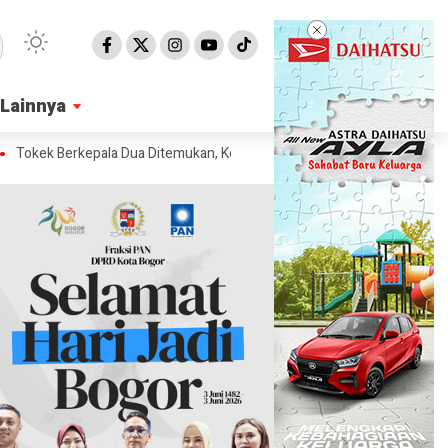
Lainnya
Lainnya
Berkepala Dua Ditemukan, Kepribadiannya Berbeda
Kenapa Iran Mulai