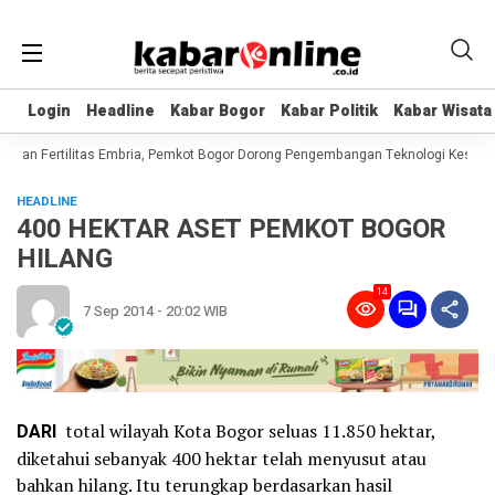
Login
Login
Headline
Headline
Kabar Bogor
Kabar Bogor
Kabar Politik
Kabar Politik
Kabar Wisata
Kabar Wisata
nan Fertilitas Embria, Pemkot Bogor Dorong Pengembangan Teknologi Kesehata
HEADLINE
400 HEKTAR ASET PEMKOT BOGOR
HILANG
14
7 Sep 2014 - 20:02 WIB
DARI
total wilayah Kota Bogor seluas 11.850 hektar,
diketahui sebanyak 400 hektar telah menyusut atau
bahkan hilang. Itu terungkap berdasarkan hasil