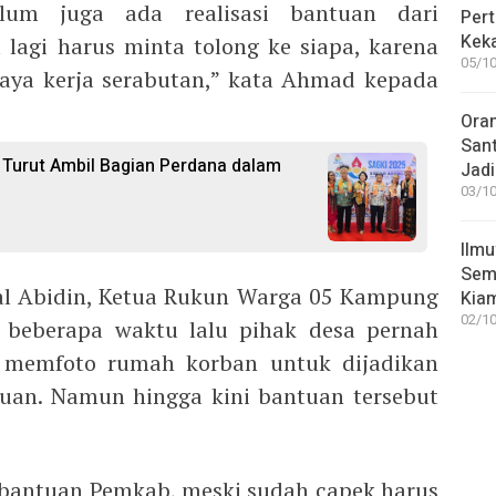
lum juga ada realisasi bantuan dari
Pert
Keka
 lagi harus minta tolong ke siapa, karena
05/10
saya kerja serabutan,” kata Ahmad kepada
Ora
San
a Turut Ambil Bagian Perdana dalam
Jadi
03/10
Ilmu
Sem
al Abidin, Ketua Rukun Warga 05 Kampung
Kia
02/10
a beberapa waktu lalu pihak desa pernah
 memfoto rumah korban untuk dijadikan
uan. Namun hingga kini bantuan tersebut
 bantuan Pemkab, meski sudah capek harus