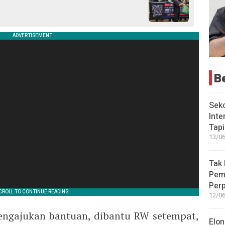
B
Seko
Inte
Tap
13/06
Tak 
Peme
Perp
12/06
engajukan bantuan, dibantu RW setempat,
Elon