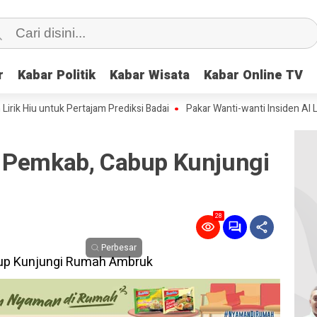
r
r
Kabar Politik
Kabar Politik
Kabar Wisata
Kabar Wisata
Kabar Online TV
Kabar Online TV
 untuk Pertajam Prediksi Badai
Pakar Wanti-wanti Insiden AI Lepas Ken
 Pemkab, Cabup Kunjungi
28
Perbesar